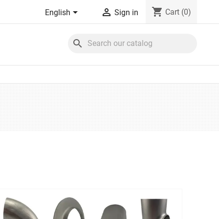
shopping_cart


Cart
(0)
English
Sign in
search