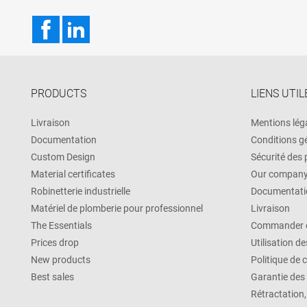
Facebook
LinkedIn
PRODUCTS
LIENS UTIL
Livraison
Mentions lég
Documentation
Conditions g
Custom Design
Sécurité des
Material certificates
Our compan
Robinetterie industrielle
Documentati
Matériel de plomberie pour professionnel
Livraison
The Essentials
Commander e
Prices drop
Utilisation d
New products
Politique de 
Best sales
Garantie des
Rétractation