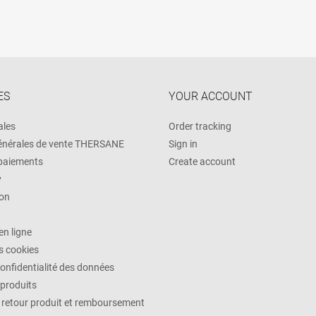
ES
YOUR ACCOUNT
ales
Order tracking
énérales de vente THERSANE
Sign in
 paiements
Create account
y
on
n ligne
es cookies
confidentialité des données
 produits
, retour produit et remboursement