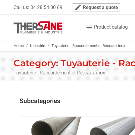
Cookies management panel
mode_edit
Call us:
04 28 54 00 69
Request a quote

Product catalog
Home
Industrie
Tuyauterie - Raccordement et Réseaux inox
Category: Tuyauterie - R
Tuyauterie - Raccordement et Réseaux inox
Subcategories