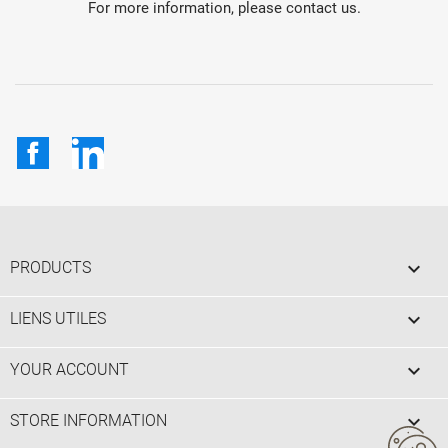
For more information, please contact us.
Facebook
LinkedIn

PRODUCTS

LIENS UTILES

YOUR ACCOUNT
keyboard_arrow_down
STORE INFORMATION