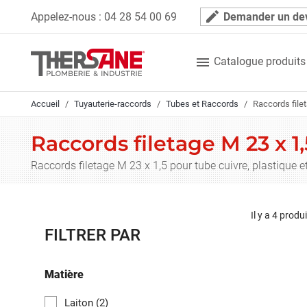
Panneau de gestion des cookies
mode_edit
Appelez-nous :
04 28 54 00 69
Demander un de

Catalogue produits
Accueil
Tuyauterie-raccords
Tubes et Raccords
Raccords file
Raccords filetage M 23 x 1,
Raccords filetage M 23 x 1,5 pour tube cuivre, plastique 
Il y a 4 produi
FILTRER PAR
Matière
Laiton
(2)