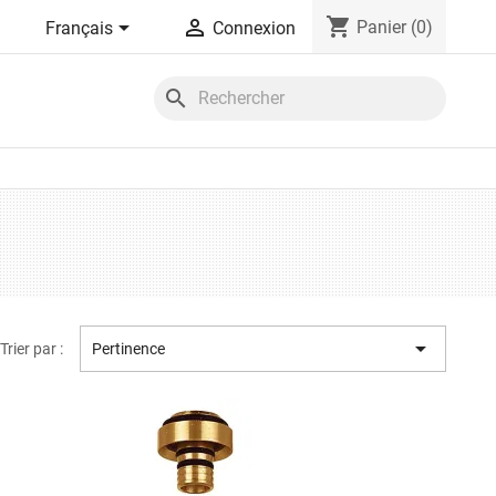
shopping_cart


Panier
(0)
Français
Connexion
search

Trier par :
Pertinence