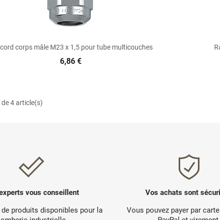

Aperçu rapide
cord corps mâle M23 x 1,5 pour tube multicouches
R
6,86 €
de 4 article(s)
experts vous conseillent
Vos achats sont sécur
 de produits disponibles pour la
Vous pouvez payer par carte
lomberie industrielle.
PayPal et virement