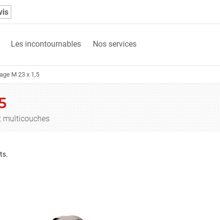
vis
Les incontournables
Nos services
tage M 23 x 1,5
5
et multicouches
ts.