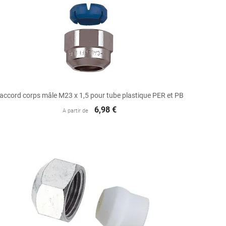

Aperçu rapide
accord corps mâle M23 x 1,5 pour tube plastique PER et PB
6,98 €
A partir de