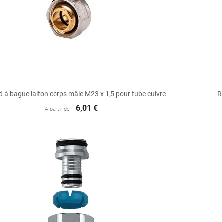

Aperçu rapide
 à bague laiton corps mâle M23 x 1,5 pour tube cuivre
R
6,01 €
A partir de