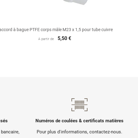

Aperçu rapide
accord à bague PTFE corps mâle M23 x 1,5 pour tube cuivre
5,50 €
A partir de
isés
Numéros de coulées & certificats matières
 bancaire,
Pour plus d'informations, contactez-nous.
.