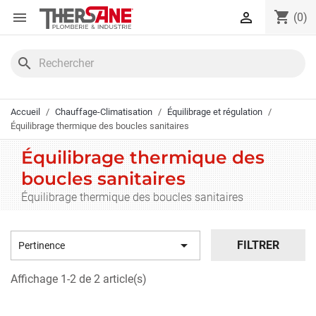
Panneau de gestion des cookies
shopping_cart


(0)
search
Accueil
Chauffage-Climatisation
Équilibrage et régulation
Équilibrage thermique des boucles sanitaires
Équilibrage thermique des
boucles sanitaires
Équilibrage thermique des boucles sanitaires

FILTRER
Pertinence
Affichage 1-2 de 2 article(s)