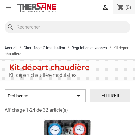
Panneau de gestion des cookies
shopping_cart


(0)
search
Accueil
Chauffage-Climatisation
Régulation et vannes
Kit départ
chaudière
Kit départ chaudière
Kit départ chaudière modulaires

FILTRER
Pertinence
Affichage 1-24 de 32 article(s)