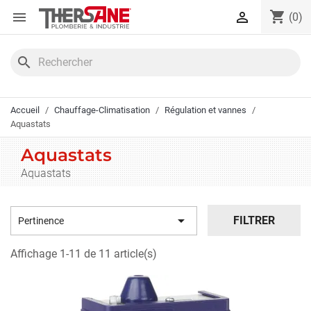
Panneau de gestion des cookies
shopping_cart


(0)
search
Accueil
Chauffage-Climatisation
Régulation et vannes
Aquastats
Aquastats
Aquastats

FILTRER
Pertinence
Affichage 1-11 de 11 article(s)