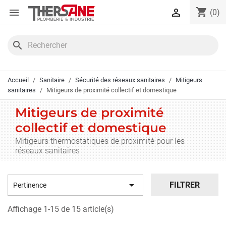
Panneau de gestion des cookies
shopping_cart


(0)
search
Accueil
Sanitaire
Sécurité des réseaux sanitaires
Mitigeurs
sanitaires
Mitigeurs de proximité collectif et domestique
Mitigeurs de proximité
collectif et domestique
Mitigeurs thermostatiques de proximité pour les
réseaux sanitaires

FILTRER
Pertinence
Affichage 1-15 de 15 article(s)