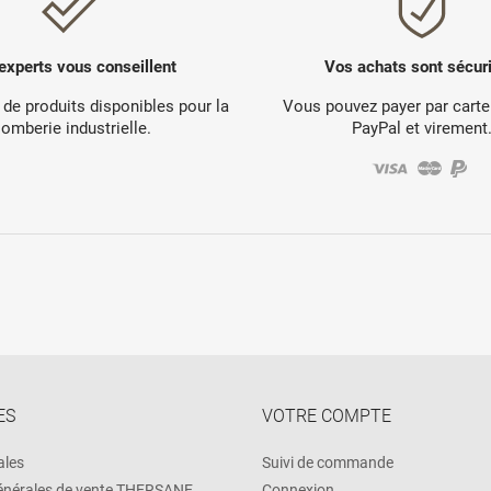
experts vous conseillent
Vos achats sont sécur
 de produits disponibles pour la
Vous pouvez payer par carte
lomberie industrielle.
PayPal et virement
ES
VOTRE COMPTE
ales
Suivi de commande
énérales de vente THERSANE
Connexion