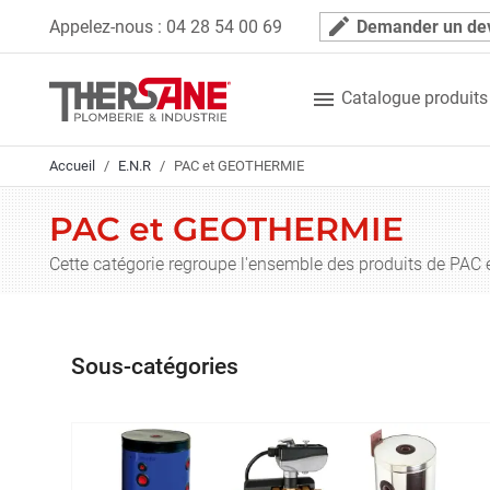
Panneau de gestion des cookies
mode_edit
Appelez-nous :
04 28 54 00 69
Demander un de

Catalogue produits
Accueil
E.N.R
PAC et GEOTHERMIE
PAC et GEOTHERMIE
Cette catégorie regroupe l'ensemble des produits de PAC 
Sous-catégories