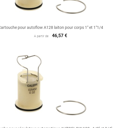

Aperçu rapide
Cartouche pour autoflow A128 laiton pour corps 1" et 1"1/4
46,57 €
A partir de

Aperçu rapide