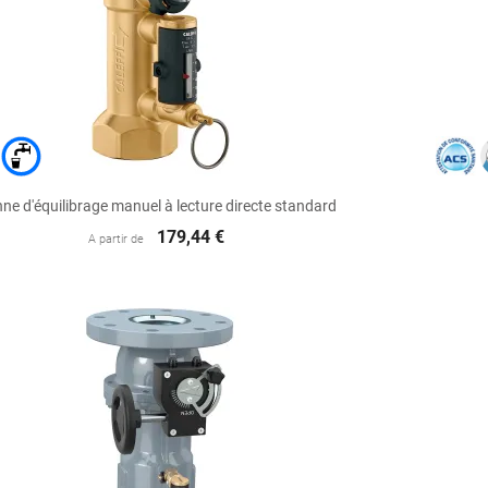

Aperçu rapide
ne d'équilibrage manuel à lecture directe standard
179,44 €
A partir de