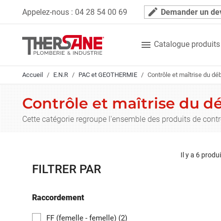
Panneau de gestion des cookies
mode_edit
Appelez-nous :
04 28 54 00 69
Demander un de

Catalogue produits
Accueil
E.N.R
PAC et GEOTHERMIE
Contrôle et maîtrise du déb
Contrôle et maîtrise du d
Cette catégorie regroupe l'ensemble des produits de contr
Il y a 6 produi
FILTRER PAR
Raccordement
FF (femelle - femelle)
(2)