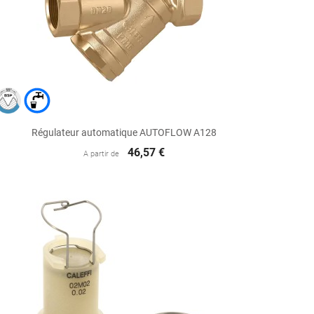

Aperçu rapide
Régulateur automatique AUTOFLOW A128
46,57 €
A partir de