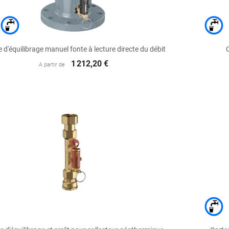

Aperçu rapide
 d'équilibrage manuel fonte à lecture directe du débit
1 212,20 €
A partir de

Aperçu rapide