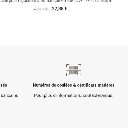
uche pour régulateur automatique AUTOFLOW 128 - 1/2'' et 3/4''
27,85 €
A partir de
isés
Numéros de coulées & certificats matières
 bancaire,
Pour plus d'informations, contactez-nous.
.