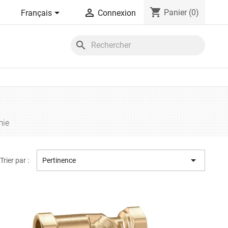
shopping_cart


Panier
(0)
Français
Connexion
search
mie

Trier par :
Pertinence