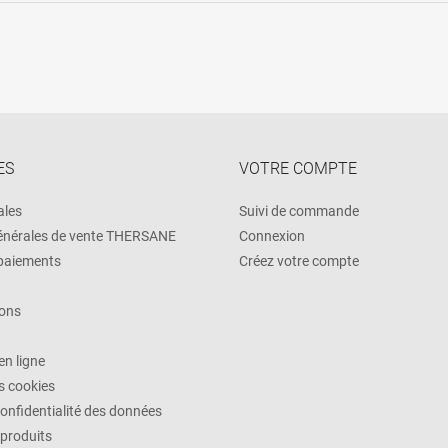
ES
VOTRE COMPTE
ales
Suivi de commande
énérales de vente THERSANE
Connexion
 paiements
Créez votre compte
ons
n ligne
es cookies
confidentialité des données
 produits