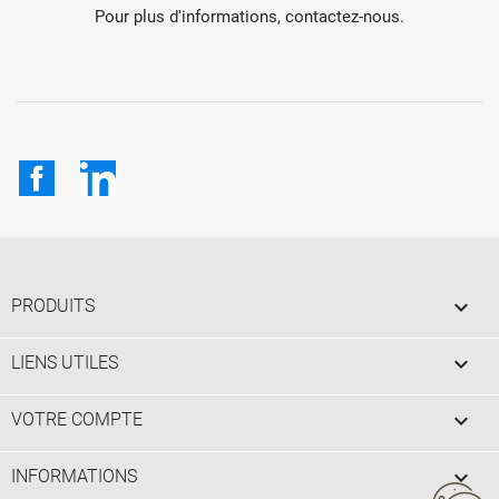
Pour plus d'informations, contactez-nous.
Facebook
LinkedIn

PRODUITS

LIENS UTILES

VOTRE COMPTE
keyboard_arrow_down
INFORMATIONS