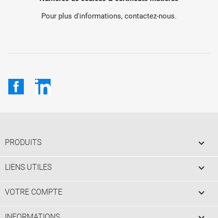
Pour plus d'informations, contactez-nous.
Facebook
LinkedIn

PRODUITS

LIENS UTILES

VOTRE COMPTE
keyboard_arrow_down
INFORMATIONS