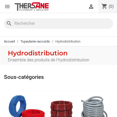
Panneau de gestion des cookies
shopping_cart


(0)
search
Accueil
Tuyauterie-raccords
Hydrodistribution
Hydrodistribution
Ensemble des produits de l'hydrodistribution
Sous-catégories