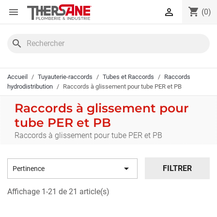
Panneau de gestion des cookies
shopping_cart


(0)
search
Accueil
Tuyauterie-raccords
Tubes et Raccords
Raccords
hydrodistribution
Raccords à glissement pour tube PER et PB
Raccords à glissement pour
tube PER et PB
Raccords à glissement pour tube PER et PB

FILTRER
Pertinence
Affichage 1-21 de 21 article(s)