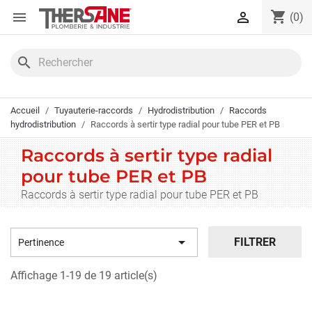
Panneau de gestion des cookies
shopping_cart


(0)
search
Accueil
Tuyauterie-raccords
Hydrodistribution
Raccords
hydrodistribution
Raccords à sertir type radial pour tube PER et PB
Raccords à sertir type radial
pour tube PER et PB
Raccords à sertir type radial pour tube PER et PB

FILTRER
Pertinence
Affichage 1-19 de 19 article(s)