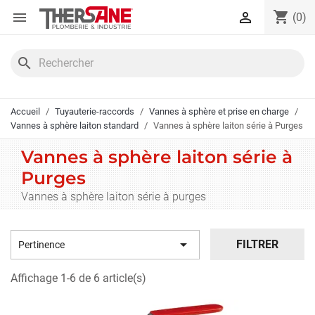
Panneau de gestion des cookies
shopping_cart


(0)
search
Accueil
Tuyauterie-raccords
Vannes à sphère et prise en charge
Vannes à sphère laiton standard
Vannes à sphère laiton série à Purges
Vannes à sphère laiton série à
Purges
Vannes à sphère laiton série à purges

FILTRER
Pertinence
Affichage 1-6 de 6 article(s)