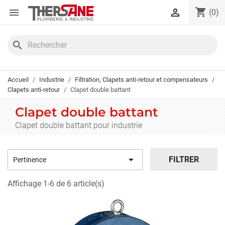
Panneau de gestion des cookies
shopping_cart


(0)
search
Accueil
Industrie
Filtration, Clapets anti-retour et compensateurs
Clapets anti-retour
Clapet double battant
Clapet double battant
Clapet double battant pour industrie

FILTRER
Pertinence
Affichage 1-6 de 6 article(s)