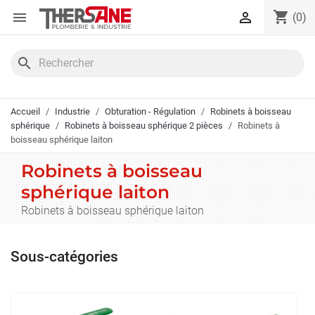
Panneau de gestion des cookies
shopping_cart


(0)
search
Accueil
Industrie
Obturation - Régulation
Robinets à boisseau
sphérique
Robinets à boisseau sphérique 2 pièces
Robinets à
boisseau sphérique laiton
Robinets à boisseau
sphérique laiton
Robinets à boisseau sphérique laiton
Sous-catégories