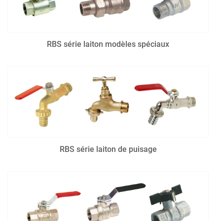
RBS série laiton modèles spéciaux
RBS série laiton de puisage