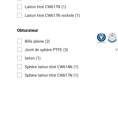
Laiton titré CW617N
(1)
Laiton titré CW617N nickelé
(1)
Obturateur
Bille pleine
(2)
Joint de sphère PTFE
(3)
V
laiton
(1)
Sphère laiton titré CW614N
(1)
Sphère laiton titré CW617N
(1)