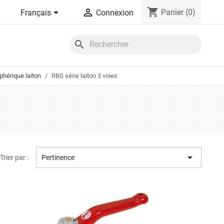
shopping_cart


Panier
(0)
Français
Connexion
search
phérique laiton
RBS série laiton 3 voies

Trier par :
Pertinence