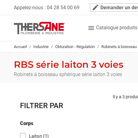
Panneau de gestion des cookies
mode_edit
Appelez-nous :
04 28 54 00 69
Demander un de

Catalogue produits
Accueil
Industrie
Obturation - Régulation
Robinets à boisseau
RBS série laiton 3 voies
Robinets à boisseau sphérique série laiton 3 voies
Il y a 3 produi
FILTRER PAR
Corps
Laiton
(1)