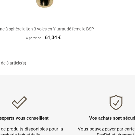

Aperçu rapide
ne à sphère laiton 3 voies en Y taraudé femelle BSP
61,34 €
A partir de
de 3 article(s)
experts vous conseillent
Vos achats sont sécur
 de produits disponibles pour la
Vous pouvez payer par carte
lomberie industrielle.
PayPal et virement