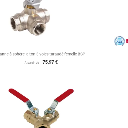

Aperçu rapide
anne à sphère laiton 3 voies taraudé femelle BSP
75,97 €
A partir de