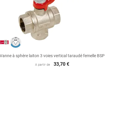

Aperçu rapide
Vanne à sphère laiton 3 voies vertical taraudé femelle BSP
33,70 €
A partir de