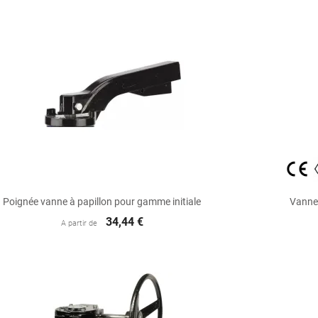

Aperçu rapide
Poignée vanne à papillon pour gamme initiale
Vanne 
34,44 €
A partir de