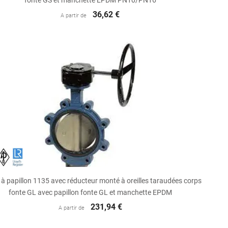
fonte GS et manchette EPDM PN10/PN16
36,62 €
A partir de

Aperçu rapide
à papillon 1135 avec réducteur monté à oreilles taraudées corps
fonte GL avec papillon fonte GL et manchette EPDM
231,94 €
A partir de