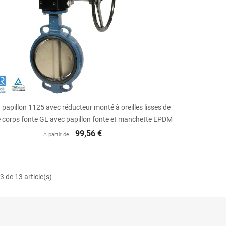

Aperçu rapide
papillon 1125 avec réducteur monté à oreilles lisses de
 corps fonte GL avec papillon fonte et manchette EPDM
99,56 €
A partir de
3 de 13 article(s)