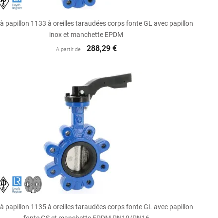

Aperçu rapide
à papillon 1133 à oreilles taraudées corps fonte GL avec papillon
inox et manchette EPDM
288,29 €
A partir de

Aperçu rapide
à papillon 1135 à oreilles taraudées corps fonte GL avec papillon