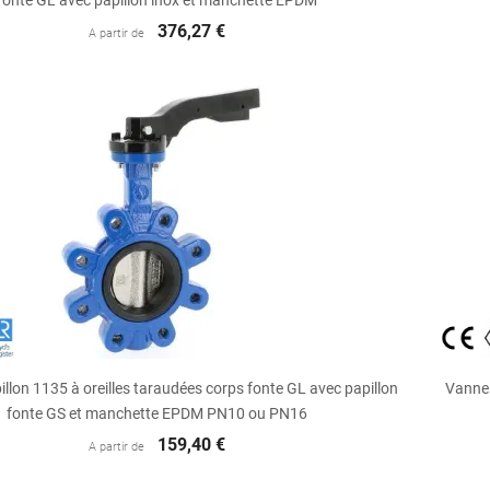
fonte GL avec papillon inox et manchette EPDM
376,27 €
A partir de

Aperçu rapide
llon 1135 à oreilles taraudées corps fonte GL avec papillon
Vanne 
fonte GS et manchette EPDM PN10 ou PN16
159,40 €
A partir de