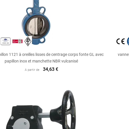

Aperçu rapide
illon 1121 à oreilles lisses de centrage corps fonte GL avec
vanne 
papillon inox et manchette NBR vulcanisé
34,63 €
A partir de