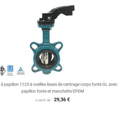

Aperçu rapide
à papillon 1125 à oreilles lisses de centrage corps fonte GL avec
papillon fonte et manchette EPDM
29,36 €
A partir de