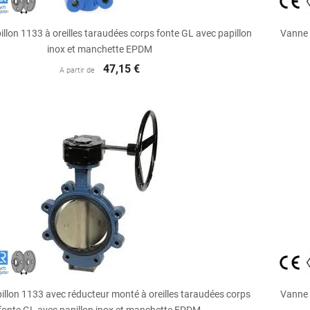

Aperçu rapide
llon 1133 à oreilles taraudées corps fonte GL avec papillon
Vanne 
inox et manchette EPDM
47,15 €
A partir de

Aperçu rapide
illon 1133 avec réducteur monté à oreilles taraudées corps
Vanne 