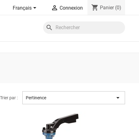
shopping_cart


Panier
(0)
Français
Connexion
search

Trier par :
Pertinence