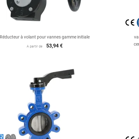

Aperçu rapide
Réducteur à volant pour vannes gamme initiale
va
ce
53,94 €
A partir de