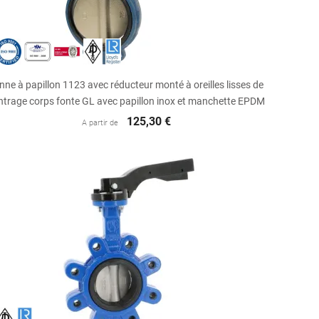

Aperçu rapide
nne à papillon 1123 avec réducteur monté à oreilles lisses de
ntrage corps fonte GL avec papillon inox et manchette EPDM
125,30 €
A partir de