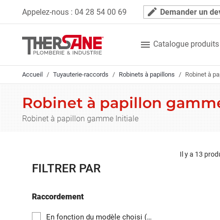
Panneau de gestion des cookies
mode_edit
Appelez-nous :
04 28 54 00 69
Demander un de

Catalogue produits
Accueil
Tuyauterie-raccords
Robinets à papillons
Robinet à pa
Robinet à papillon gamme 
Robinet à papillon gamme Initiale
Il y a 13 prod
FILTRER PAR
Raccordement
En fonction du modèle choisi
(12)