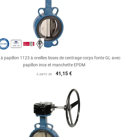

Aperçu rapide
à papillon 1123 à oreilles lisses de centrage corps fonte GL avec
papillon inox et manchette EPDM
41,15 €
A partir de