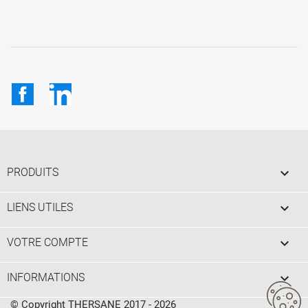
Facebook
LinkedIn

PRODUITS

LIENS UTILES

VOTRE COMPTE
keyboard_arrow_down
INFORMATIONS
© Copyright THERSANE 2017 - 2026