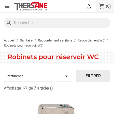
Panneau de gestion des cookies
shopping_cart


(0)
search
Accueil
Sanitaire
Raccordement sanitaire
Raccordement WC
Robinets pour réservoir WC
Robinets pour réservoir WC

FILTRER
Pertinence
Affichage 1-7 de 7 article(s)