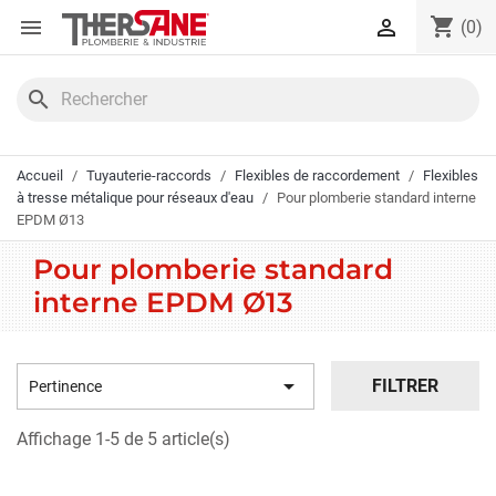
Panneau de gestion des cookies
shopping_cart


(0)
search
Accueil
Tuyauterie-raccords
Flexibles de raccordement
Flexibles
à tresse métalique pour réseaux d'eau
Pour plomberie standard interne
EPDM Ø13
Pour plomberie standard
interne EPDM Ø13

FILTRER
Pertinence
Affichage 1-5 de 5 article(s)