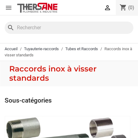
Panneau de gestion des cookies
shopping_cart


(0)
search
Accueil
Tuyauterie-raccords
Tubes et Raccords
Raccords inox à
visser standards
Raccords inox à visser
standards
Sous-catégories