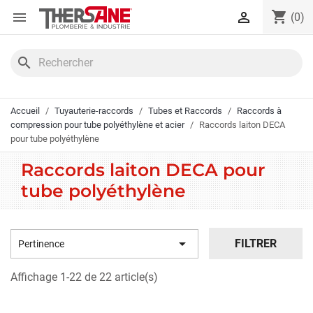
Panneau de gestion des cookies
shopping_cart


(0)
search
Accueil
Tuyauterie-raccords
Tubes et Raccords
Raccords à
compression pour tube polyéthylène et acier
Raccords laiton DECA
pour tube polyéthylène
Raccords laiton DECA pour
tube polyéthylène

FILTRER
Pertinence
Affichage 1-22 de 22 article(s)