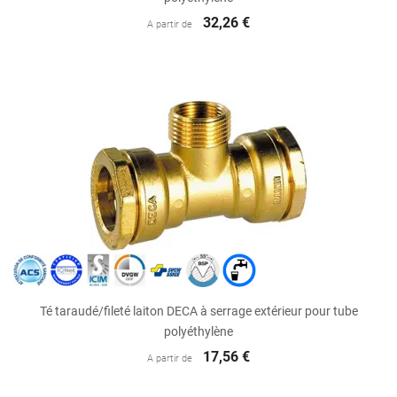
32,26 €
A partir de
Té taraudé/fileté laiton DECA à serrage extérieur pour tube
polyéthylène
17,56 €
A partir de