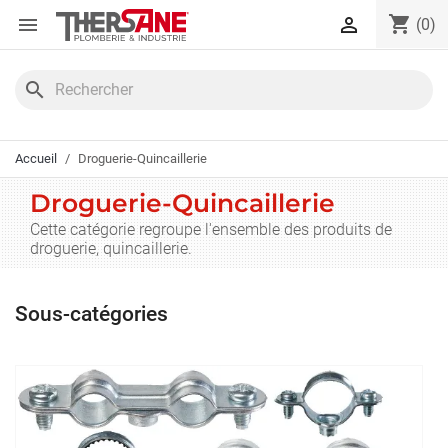
Panneau de gestion des cookies
shopping_cart


(0)
search
Accueil
Droguerie-Quincaillerie
Droguerie-Quincaillerie
Cette catégorie regroupe l'ensemble des produits de
droguerie, quincaillerie.
Sous-catégories