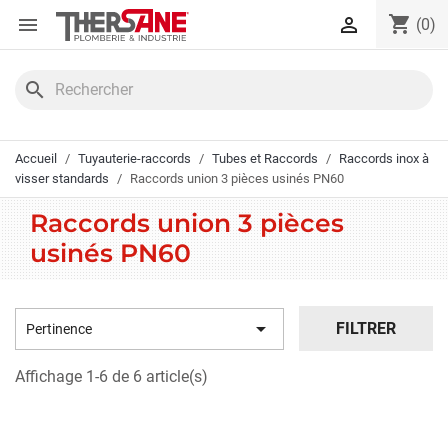
Panneau de gestion des cookies
shopping_cart


(0)
search
Accueil
Tuyauterie-raccords
Tubes et Raccords
Raccords inox à
visser standards
Raccords union 3 pièces usinés PN60
Raccords union 3 pièces
usinés PN60

FILTRER
Pertinence
Affichage 1-6 de 6 article(s)