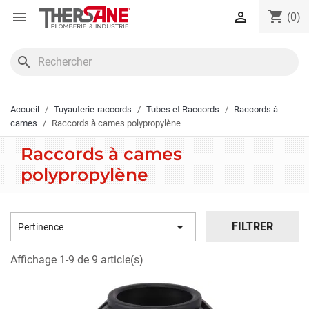
Panneau de gestion des cookies
shopping_cart


(0)
search
Accueil
Tuyauterie-raccords
Tubes et Raccords
Raccords à
cames
Raccords à cames polypropylène
Raccords à cames
polypropylène

FILTRER
Pertinence
Affichage 1-9 de 9 article(s)