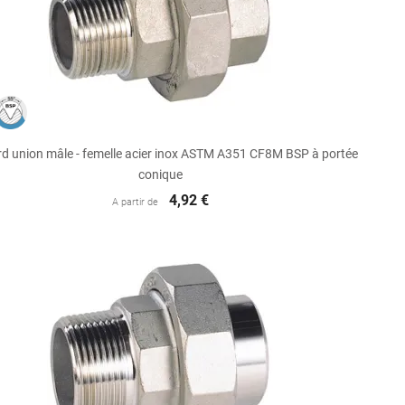

Aperçu rapide
d union mâle - femelle acier inox ASTM A351 CF8M BSP à portée
conique
4,92 €
A partir de