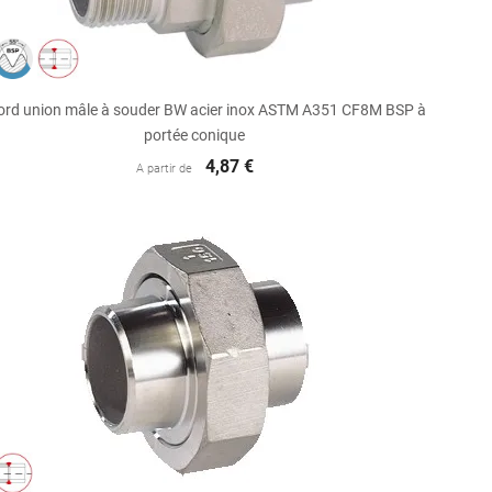

Aperçu rapide
ord union mâle à souder BW acier inox ASTM A351 CF8M BSP à
portée conique
4,87 €
A partir de