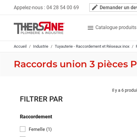
Panneau de gestion des cookies
mode_edit
Appelez-nous :
04 28 54 00 69
Demander un de

Catalogue produits
Accueil
Industrie
Tuyauterie - Raccordement et Réseaux inox
Raccords union 3 pièces 
Il y a 6 produi
FILTRER PAR
Raccordement
Femelle
(1)