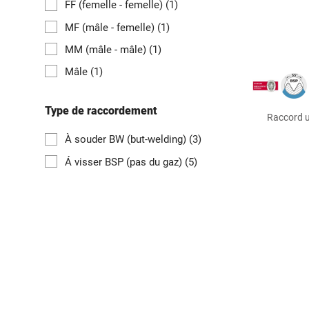
FF (femelle - femelle)
(1)
MF (mâle - femelle)
(1)
MM (mâle - mâle)
(1)
Mâle
(1)
Type de raccordement
Raccord u
À souder BW (but-welding)
(3)
Á visser BSP (pas du gaz)
(5)