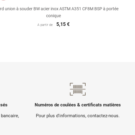

Aperçu rapide
rd union à souder BW acier inox ASTM A351 CF8M BSP à portée
conique
5,15 €
A partir de
isés
Numéros de coulées & certificats matières
 bancaire,
Pour plus d'informations, contactez-nous.
.