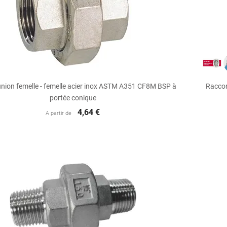

Aperçu rapide
nion femelle - femelle acier inox ASTM A351 CF8M BSP à
Raccor
portée conique
4,64 €
A partir de