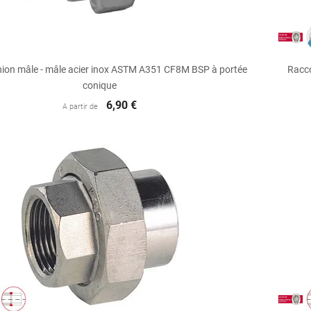

Aperçu rapide
ion mâle - mâle acier inox ASTM A351 CF8M BSP à portée
Racc
conique
6,90 €
A partir de