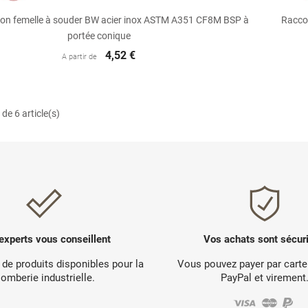

Aperçu rapide
on femelle à souder BW acier inox ASTM A351 CF8M BSP à
Racco
portée conique
4,52 €
A partir de
de 6 article(s)
experts vous conseillent
Vos achats sont sécur
 de produits disponibles pour la
Vous pouvez payer par carte
lomberie industrielle.
PayPal et virement