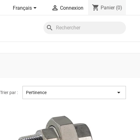
shopping_cart


Panier
(0)
Français
Connexion
search

Trier par :
Pertinence