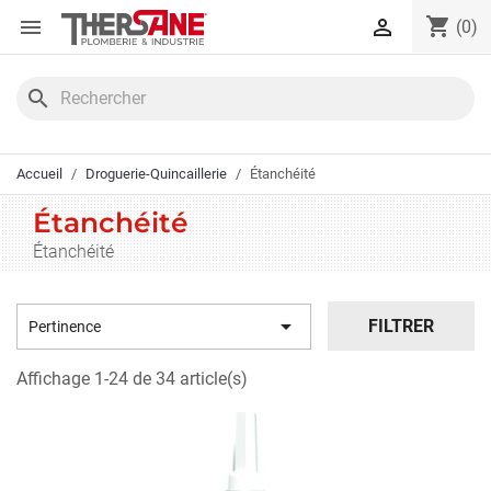
Panneau de gestion des cookies
shopping_cart


(0)
search
Accueil
Droguerie-Quincaillerie
Étanchéité
Étanchéité
Étanchéité

FILTRER
Pertinence
Affichage 1-24 de 34 article(s)