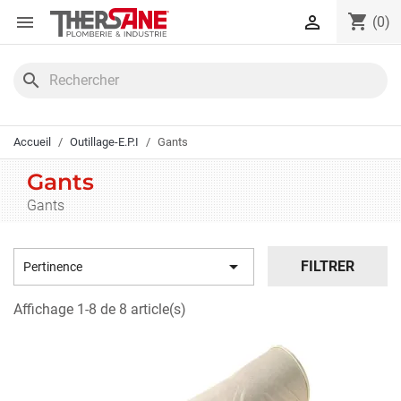
Panneau de gestion des cookies
shopping_cart


(0)
search
Accueil
Outillage-E.P.I
Gants
Gants
Gants

FILTRER
Pertinence
Affichage 1-8 de 8 article(s)