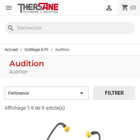
Panneau de gestion des cookies
shopping_cart


(0)
search
Accueil
Outillage-E.P.I
Audition
Audition
Audition

FILTRER
Pertinence
Affichage 1-9 de 9 article(s)