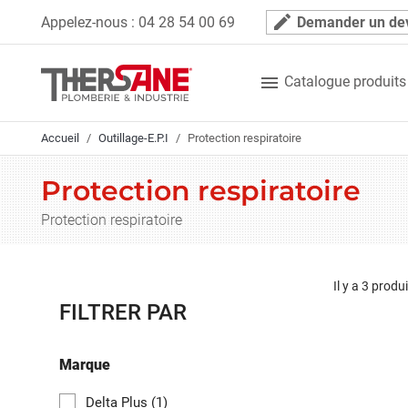
Panneau de gestion des cookies
mode_edit
Appelez-nous :
04 28 54 00 69
Demander un de

Catalogue produits
Accueil
Outillage-E.P.I
Protection respiratoire
Protection respiratoire
Protection respiratoire
Il y a 3 produi
FILTRER PAR
Marque
Delta Plus
(1)