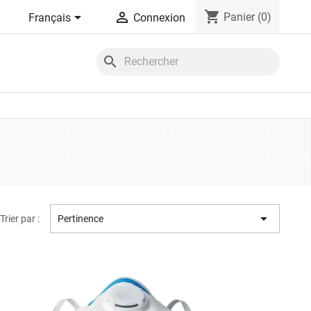
shopping_cart


Panier
(0)
Français
Connexion
search

Trier par :
Pertinence