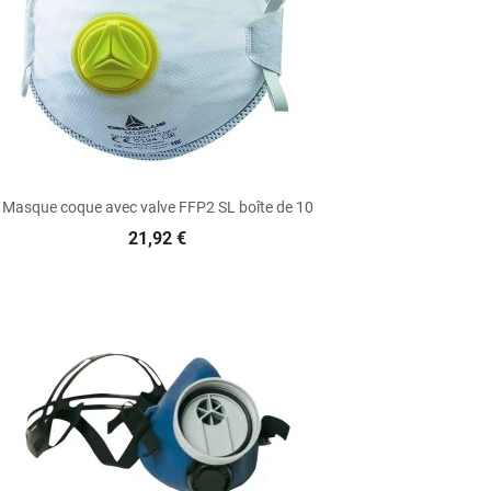

Aperçu rapide
Masque coque avec valve FFP2 SL boîte de 10
21,92 €