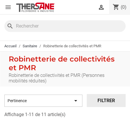
Panneau de gestion des cookies
shopping_cart


(0)
search
Accueil
Sanitaire
Robinetterie de collectivités et PMR
Robinetterie de collectivités
et PMR
Robinetterie de collectivités et PMR (Personnes
mobilités réduites)

FILTRER
Pertinence
Affichage 1-11 de 11 article(s)