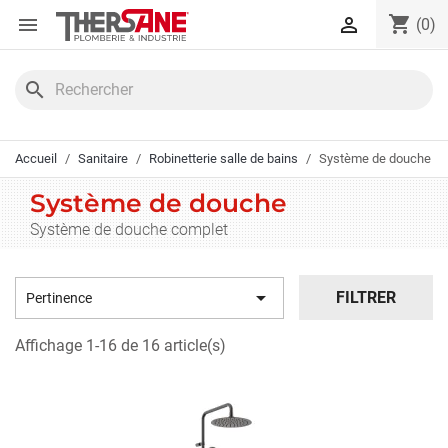
Panneau de gestion des cookies
shopping_cart


(0)
search
Accueil
Sanitaire
Robinetterie salle de bains
Système de douche
Système de douche
Système de douche complet

FILTRER
Pertinence
Affichage 1-16 de 16 article(s)