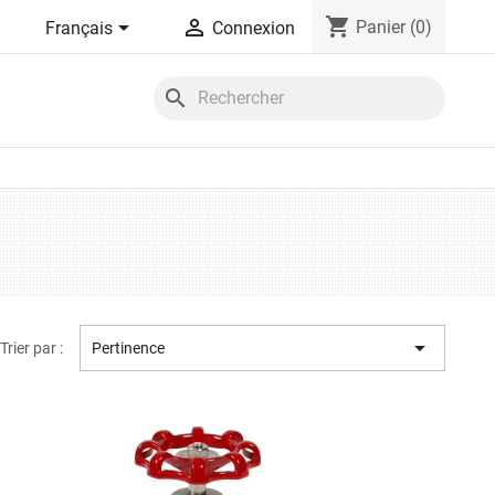
shopping_cart


Panier
(0)
Français
Connexion
search

Trier par :
Pertinence