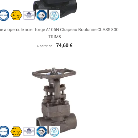

Aperçu rapide
e à opercule acier forgé A105N Chapeau Boulonné CLASS 800
TRIM8
74,60 €
A partir de