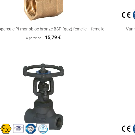

Aperçu rapide
percule PI monobloc bronze BSP (gaz) femelle – femelle
Vann
15,79 €
A partir de