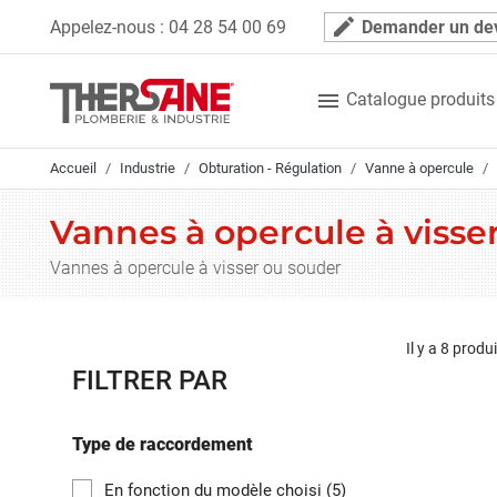
Panneau de gestion des cookies
mode_edit
Appelez-nous :
04 28 54 00 69
Demander un de

Catalogue produits
Accueil
Industrie
Obturation - Régulation
Vanne à opercule
Vannes à opercule à visse
Vannes à opercule à visser ou souder
Il y a 8 produi
FILTRER PAR
Type de raccordement
En fonction du modèle choisi
(5)