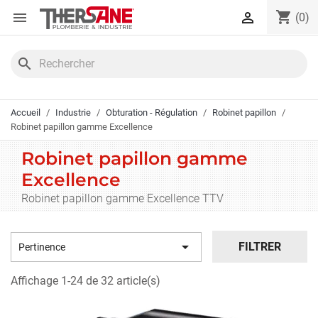
Panneau de gestion des cookies
shopping_cart


(0)
search
Accueil
Industrie
Obturation - Régulation
Robinet papillon
Robinet papillon gamme Excellence
Robinet papillon gamme
Excellence
Robinet papillon gamme Excellence TTV

FILTRER
Pertinence
Affichage 1-24 de 32 article(s)