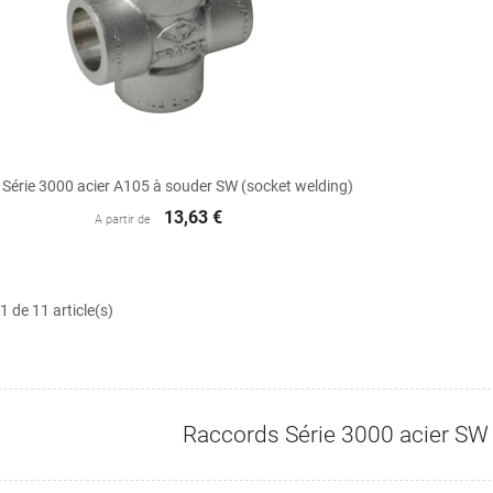

Aperçu rapide
 Série 3000 acier A105 à souder SW (socket welding)
13,63 €
A partir de
1 de 11 article(s)
Raccords Série 3000 acier SW 