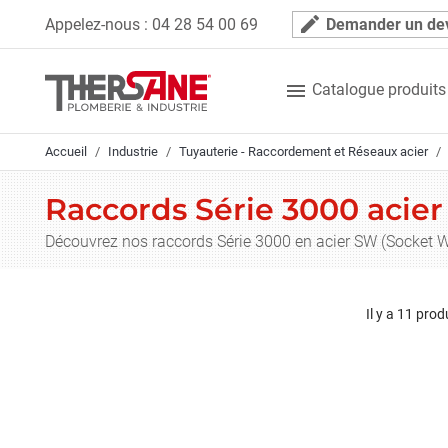
Panneau de gestion des cookies
mode_edit
Appelez-nous :
04 28 54 00 69
Demander un de

Catalogue produits
Accueil
Industrie
Tuyauterie - Raccordement et Réseaux acier
Raccords Série 3000 acier
Découvrez nos raccords Série 3000 en acier SW (Socket We
Il y a 11 prod