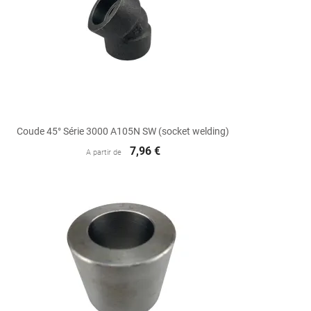

Aperçu rapide
Coude 45° Série 3000 A105N SW (socket welding)
7,96 €
A partir de