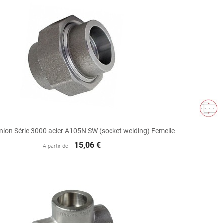

Aperçu rapide
nion Série 3000 acier A105N SW (socket welding) Femelle
15,06 €
A partir de