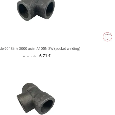

Aperçu rapide
de 90° Série 3000 acier A105N SW (socket welding)
6,71 €
A partir de