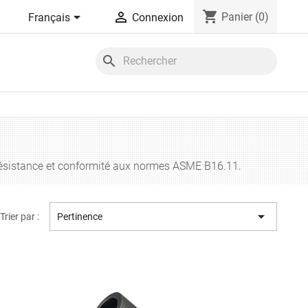
shopping_cart


Panier
(0)
Français
Connexion
search
, résistance et conformité aux normes ASME B16.11.

Trier par :
Pertinence