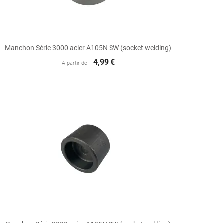

Aperçu rapide
Manchon Série 3000 acier A105N SW (socket welding)
4,99 €
A partir de

Aperçu rapide