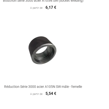
Bouchon Série 3000 acier A105N SW (socket welding)
6,17 €
A partir de

Aperçu rapide
Réduction Série 3000 acier A105N SW mâle - femelle
5,54 €
A partir de