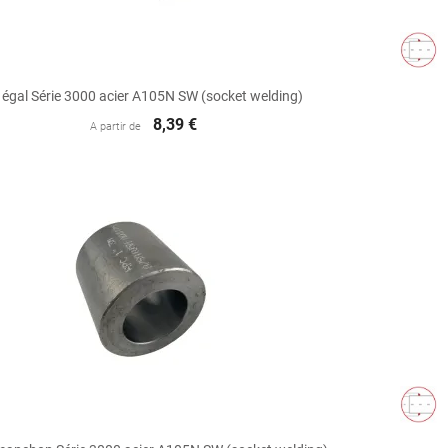

Aperçu rapide
 égal Série 3000 acier A105N SW (socket welding)
8,39 €
A partir de

Aperçu rapide