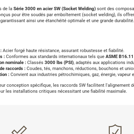
s de la
Série 3000 en acier SW (Socket Welding)
sont des composant
onçus pour être soudés par emboîtement (socket welding), ils offre
garantissant ainsi une étanchéité optimale et une grande durabilité
:
Acier forgé haute résistance, assurant robustesse et fiabilité.
s :
Conformes aux standards internationaux tels que
ASME B16.11
on nominale :
Classés
3000 lbs (PSI)
, adaptés aux applications ind
de raccords :
Coudes, tés, manchons, réductions, bouchons et unio
tion :
Convient aux industries pétrochimiques, gaz, énergie, vapeur e
eur conception spécifique, les raccords SW facilitent l'alignement de
ur les installations critiques nécessitant une fiabilité maximale.