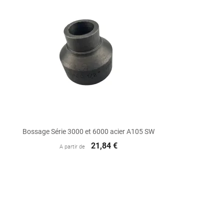

Aperçu rapide
Bossage Série 3000 et 6000 acier A105 SW
21,84 €
A partir de