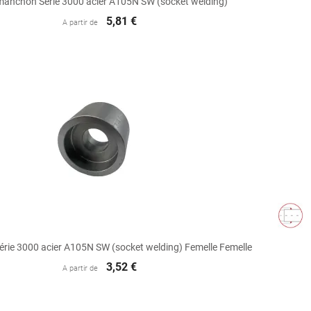
anchon Série 3000 acier A105N SW (socket welding)
5,81 €
A partir de

Aperçu rapide
érie 3000 acier A105N SW (socket welding) Femelle Femelle
3,52 €
A partir de