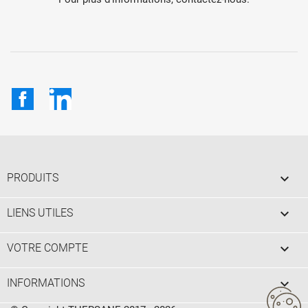
Facebook
LinkedIn

PRODUITS

LIENS UTILES

VOTRE COMPTE
keyboard_arrow_down
INFORMATIONS