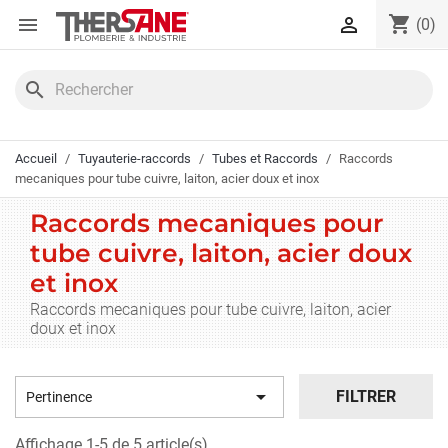
Panneau de gestion des cookies
shopping_cart


(0)
search
Accueil
Tuyauterie-raccords
Tubes et Raccords
Raccords
mecaniques pour tube cuivre, laiton, acier doux et inox
Raccords mecaniques pour
tube cuivre, laiton, acier doux
et inox
Raccords mecaniques pour tube cuivre, laiton, acier
doux et inox

FILTRER
Pertinence
Affichage 1-5 de 5 article(s)