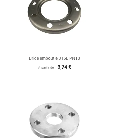

Aperçu rapide
Bride emboutie 316L PN10
3,74 €
A partir de