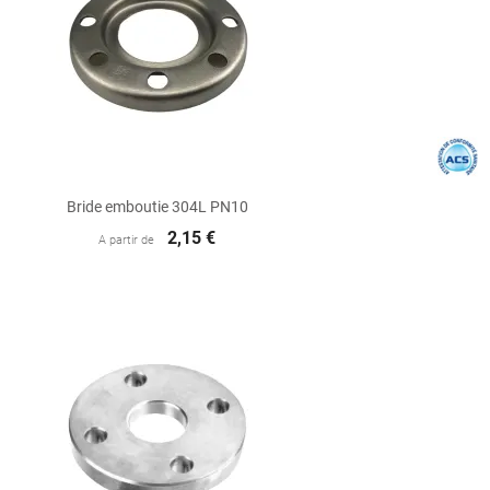

Aperçu rapide
Bride emboutie 304L PN10
2,15 €
A partir de