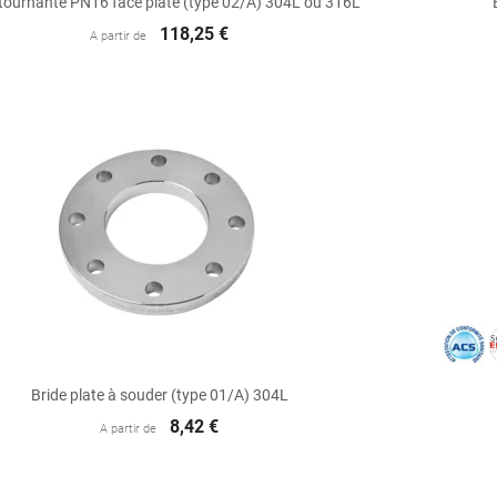
 tournante PN16 face plate (type 02/A) 304L ou 316L
118,25 €
A partir de

Aperçu rapide
Bride plate à souder (type 01/A) 304L
8,42 €
A partir de