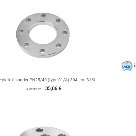

Aperçu rapide
e plate à souder PN25/40 (type 01/A) 304L ou 316L
35,06 €
A partir de