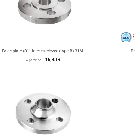

Aperçu rapide
Bride plate (01) face surélevée (type B) 316L
Br
16,93 €
A partir de