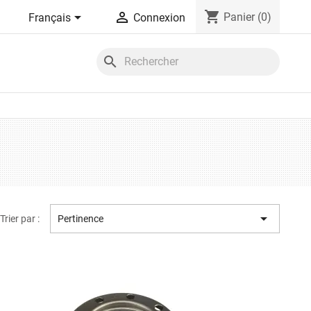
shopping_cart


Panier
(0)
Français
Connexion
search

Trier par :
Pertinence