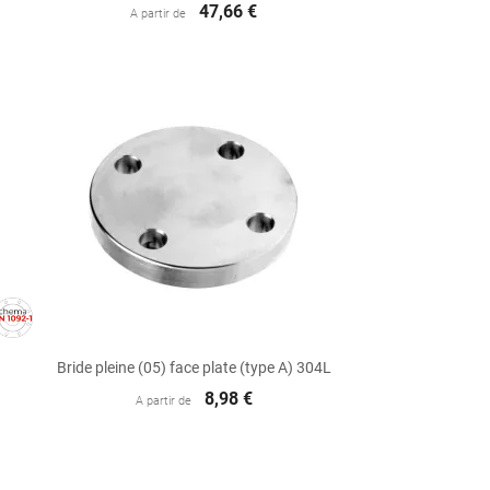
47,66 €
A partir de

Aperçu rapide
Bride pleine (05) face plate (type A) 304L
8,98 €
A partir de