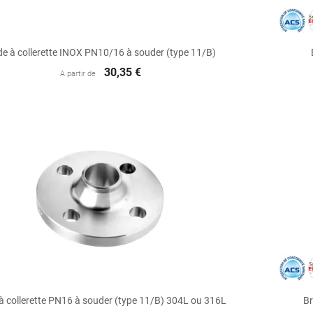

Aperçu rapide
de à collerette INOX PN10/16 à souder (type 11/B)
30,35 €
A partir de

Aperçu rapide
 à collerette PN16 à souder (type 11/B) 304L ou 316L
Br