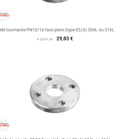

Aperçu rapide
ide tournante PN10/16 face plate (type 02/A) 304L ou 316L
29,83 €
A partir de

Aperçu rapide