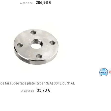
206,98 €
A partir de

Aperçu rapide
ide taraudée face plate (type 13/A) 304L ou 316L
33,73 €
A partir de