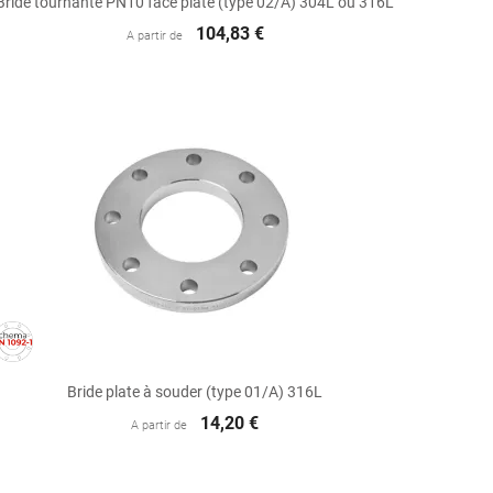
Bride tournante PN10 face plate (type 02/A) 304L ou 316L
104,83 €
A partir de

Aperçu rapide
Bride plate à souder (type 01/A) 316L
14,20 €
A partir de