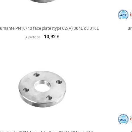

Aperçu rapide
ournante PN10/40 face plate (type 02/A) 304L ou 316L
Br
10,92 €
A partir de

Aperçu rapide