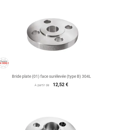

Aperçu rapide
Bride plate (01) face surélevée (type B) 304L
12,52 €
A partir de