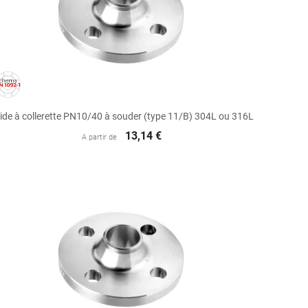

Aperçu rapide
ide à collerette PN10/40 à souder (type 11/B) 304L ou 316L
13,14 €
A partir de