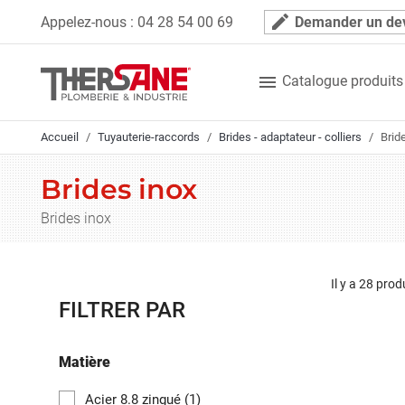
Panneau de gestion des cookies
mode_edit
Appelez-nous :
04 28 54 00 69
Demander un de

Catalogue produits
Accueil
Tuyauterie-raccords
Brides - adaptateur - colliers
Brid
Brides inox
Brides inox
Il y a 28 prod
FILTRER PAR
Matière
Acier 8.8 zingué
(1)