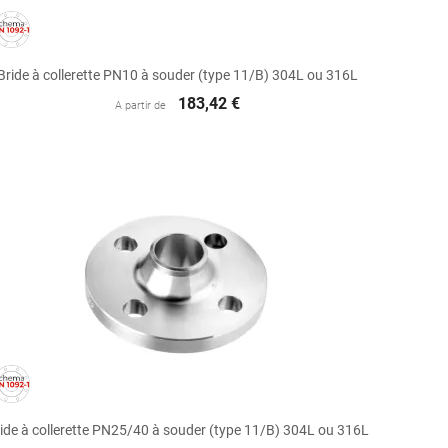

Aperçu rapide
Bride à collerette PN10 à souder (type 11/B) 304L ou 316L
183,42 €
A partir de

Aperçu rapide
ide à collerette PN25/40 à souder (type 11/B) 304L ou 316L