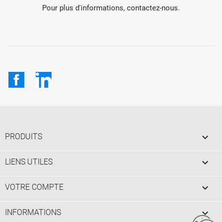
Pour plus d'informations, contactez-nous.
Facebook
LinkedIn

PRODUITS

LIENS UTILES

VOTRE COMPTE
keyboard_arrow_down
INFORMATIONS