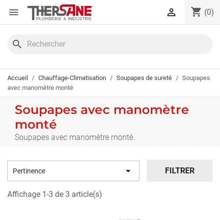
Panneau de gestion des cookies
shopping_cart


(0)
search
Accueil
Chauffage-Climatisation
Soupapes de sureté
Soupapes
avec manomètre monté
Soupapes avec manomètre
monté
Soupapes avec manomètre monté.

FILTRER
Pertinence
Affichage 1-3 de 3 article(s)