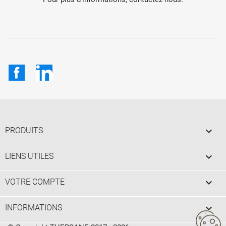
Facebook
LinkedIn

PRODUITS

LIENS UTILES

VOTRE COMPTE
keyboard_arrow_down
INFORMATIONS