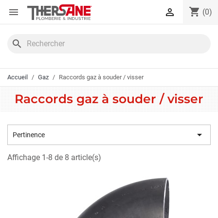
Panneau de gestion des cookies
shopping_cart


(0)
search
Accueil
Gaz
Raccords gaz à souder / visser
Raccords gaz à souder / visser

Pertinence
Affichage 1-8 de 8 article(s)