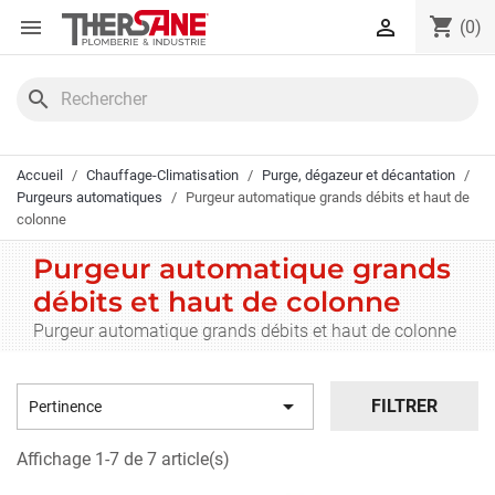
Panneau de gestion des cookies
shopping_cart


(0)
search
Accueil
Chauffage-Climatisation
Purge, dégazeur et décantation
Purgeurs automatiques
Purgeur automatique grands débits et haut de
colonne
Purgeur automatique grands
débits et haut de colonne
Purgeur automatique grands débits et haut de colonne

FILTRER
Pertinence
Affichage 1-7 de 7 article(s)