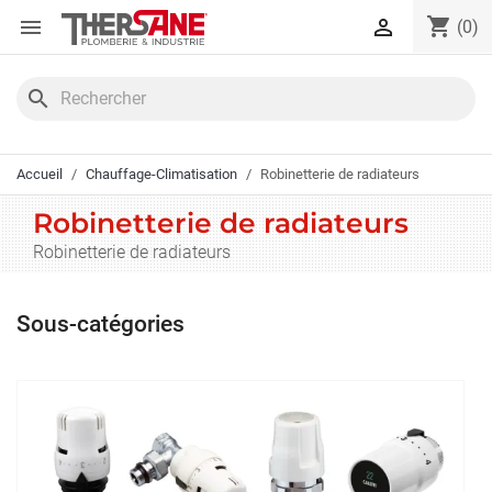
Panneau de gestion des cookies
shopping_cart


(0)
search
Accueil
Chauffage-Climatisation
Robinetterie de radiateurs
Robinetterie de radiateurs
Robinetterie de radiateurs
Sous-catégories