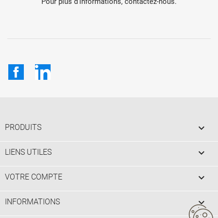
Pour plus d'informations, contactez-nous.
Facebook
LinkedIn

PRODUITS

LIENS UTILES

VOTRE COMPTE
keyboard_arrow_down
INFORMATIONS