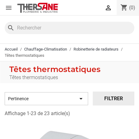
Panneau de gestion des cookies
shopping_cart


(0)
search
Accueil
Chauffage-Climatisation
Robinetterie de radiateurs
Têtes thermostatiques
Têtes thermostatiques
Têtes thermostatiques

FILTRER
Pertinence
Affichage 1-23 de 23 article(s)