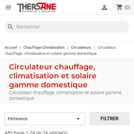
Panneau de gestion des cookies
shopping_cart


(0)
search
Accueil
Chauffage-Climatisation
Circulateurs
Circulateur
chauffage, climatisation et solaire gamme domestique
Circulateur chauffage,
climatisation et solaire
gamme domestique
Circulateur chauffage, climatisation et solaire gamme
domestique

FILTRER
Pertinence
Affichage 1-24 de 24 article(s)