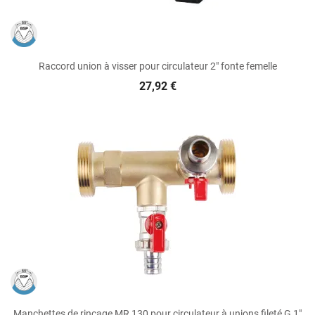
Raccord union à visser pour circulateur 2" fonte femelle
27,92 €
Manchettes de rinçage MR 130 pour circulateur à unions fileté G 1"