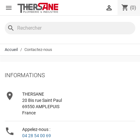
Panneau de gestion des cookies
shopping_cart


(0)
search
Accueil
Contactez-nous
INFORMATIONS

THERSANE
20 Bis rue Saint Paul
69550 AMPLEPUIS
France

Appelez-nous :
04 28 54 00 69