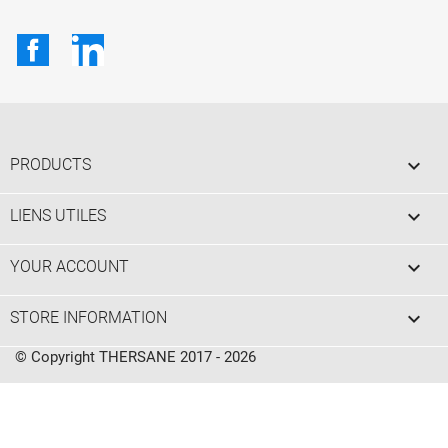
Facebook
LinkedIn

PRODUCTS

LIENS UTILES

YOUR ACCOUNT
keyboard_arrow_down
STORE INFORMATION
© Copyright THERSANE 2017 - 2026