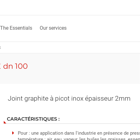
The Essentials
Our services
x
x
dn 100
Joint graphite à picot inox épaisseur 2mm
CARACTÉRISTIQUES :
Pour : une application dans l'industrie en présence de pres
température : air, eau, vapeur, les huiles,les graisses, esse