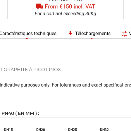
From €150 incl. VAT
For a cart not exceeding 30Kg
file_download
tune
Caractéristiques techniques
Téléchargements
V
T GRAPHITE À PICOT INOX
ndicative purposes only. For tolerances and exact specifications
PN40 ( EN MM ) :
DN15
DN
20
DN
25
DN
32