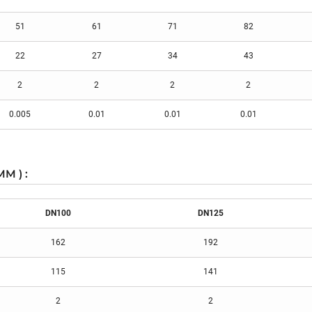
51
61
71
82
22
27
34
43
2
2
2
2
0.005
0.01
0.01
0.01
M ) :
DN100
DN125
162
192
115
141
2
2