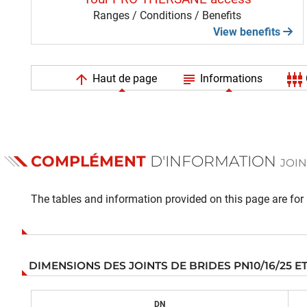
Ranges / Conditions / Benefits
View benefits
arrow_upward
subject
settings_input_component
Haut de page
Informations
COMPLÉMENT
D'INFORMATION
JOIN
The tables and information provided on this page are for i
DIMENSIONS DES JOINTS DE BRIDES PN10/16/25 ET 
DN