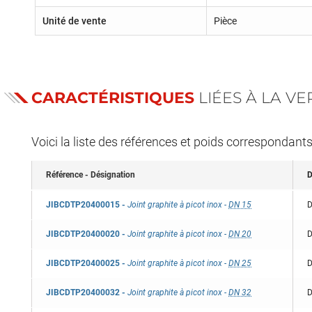
Unité de vente
Pièce
CARACTÉRISTIQUES
LIÉES À LA V
Voici la liste des références et poids correspondant
Référence - Désignation
D
JIBCDTP20400015
-
Joint graphite à picot inox
-
DN 15
D
JIBCDTP20400020
-
Joint graphite à picot inox
-
DN 20
D
JIBCDTP20400025
-
Joint graphite à picot inox
-
DN 25
D
JIBCDTP20400032
-
Joint graphite à picot inox
-
DN 32
D