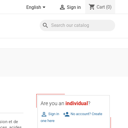
shopping_cart


Cart
(0)
English
Sign in
search
Are you an
individual
?

person_add
Sign in
No account? Create
one here
sion et de
nces, acides