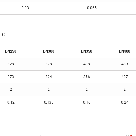
0.03
0.065
) :
DN250
DN300
DN350
DN400
328
378
438
489
273
324
356
407
2
2
2
2
0.12
0.135
0.16
0.24