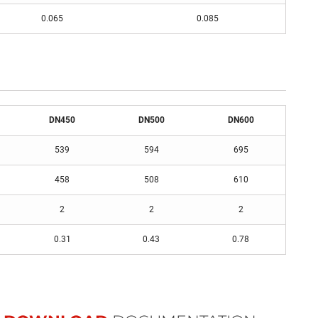
0.065
0.085
DN450
DN500
DN600
539
594
695
458
508
610
2
2
2
0.31
0.43
0.78