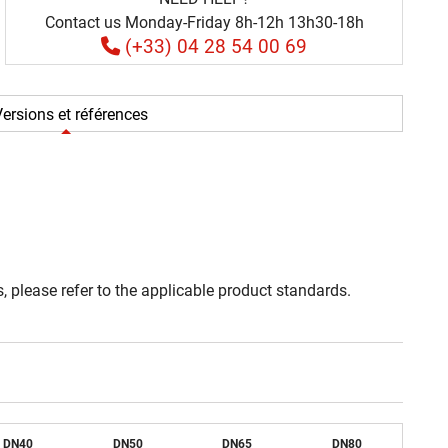
Contact us Monday-Friday 8h-12h 13h30-18h
(+33) 04 28 54 00 69
ersions et références
, please refer to the applicable product standards.
DN
40
DN
50
DN
65
DN
80