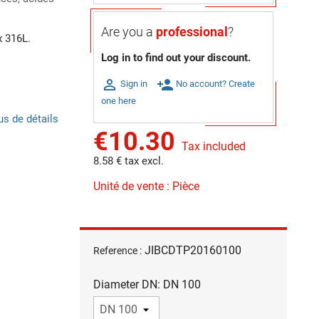
Are you a
professional
?
x 316L.
Log in to find out your discount.

person_add
Sign in
No account? Create
one here
us de détails
€10.30
Tax included
8.58 € tax excl.
Unité de vente : Pièce
JIBCDTP20160100
Reference :
Diameter DN: DN 100