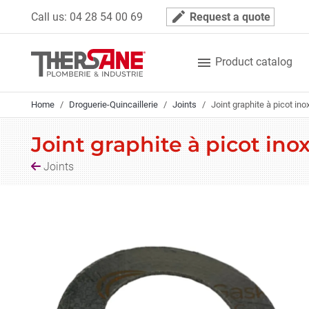
Cookies management panel
mode_edit
Call us:
04 28 54 00 69
Request a quote

Product catalog
Home
Droguerie-Quincaillerie
Joints
Joint graphite à picot ino
Joint graphite à picot ino
Joints