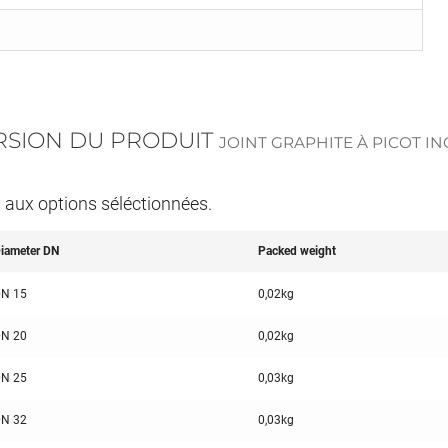
ERSION DU PRODUIT
JOINT GRAPHITE À PICOT IN
s aux options séléctionnées.
iameter DN
Packed weight
N 15
0,02kg
N 20
0,02kg
N 25
0,03kg
N 32
0,03kg