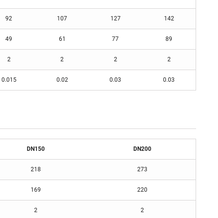
92
107
127
142
49
61
77
89
2
2
2
2
0.015
0.02
0.03
0.03
DN150
DN200
218
273
169
220
2
2