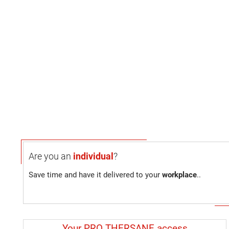
Are you an
individual
?
Save time and have it delivered to your
workplace
..
Your PRO THERSANE access