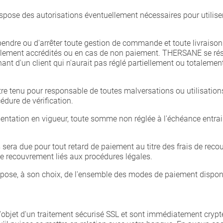
ispose des autorisations éventuellement nécessaires pour utilise
endre ou d'arrêter toute gestion de commande et toute livraison
ellement accrédités ou en cas de non paiement. THERSANE se rése
t d'un client qui n'aurait pas réglé partiellement ou totalem
tre tenu pour responsable de toutes malversations ou utilisati
édure de vérification.
tation en vigueur, toute somme non réglée à l'échéance entraine
 sera due pour tout retard de paiement au titre des frais de reco
 de recouvrement liés aux procédures légales.
se, à son choix, de l'ensemble des modes de paiement disponib
l'objet d'un traitement sécurisé SSL et sont immédiatement cryp