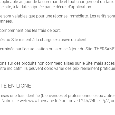
A applicable au jour de la commande et tout changement du taux
le site, à la date stipulée par le décret d'application.
é ne sont valables que pour une réponse immédiate. Les tarifs s
onnées.
 comprennent pas les frais de port.
s au Site restent à la charge exclusive du client.
déterminée par l'actualisation ou la mise à jour du Site. THERSAN
ns sur des produits non commercialisés sur le Site, mais access
e indicatif. Ils peuvent donc varier des prix réellement pratiqué
ITÉ EN LIGNE
mises une fois identifié (bienvenues et professionnelles ou autre
Notre site web www.thersane.fr étant ouvert 24h/24h et 7j/7, u