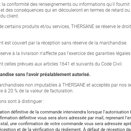
té et la conformité des renseignements ou informations qu'il fourn
 et des conséquences qui en découleront en termes de retard ou d'
du client.
é de certains produits et/ou services, THERSANE se réserve le droit
ent est couvert par la réception sans réserve de la marchandise.
rve à la livraison n’affecte pas l’exercice des garanties légales 
t celles prévues aux articles 1641 et suivants du Code Civil.
dise sans l'avoir préalablement autorisé.
 marchandises non imputables à THERSANE et acceptés par nos se
e à 20 % de la valeur de facturation.
ns sont à distinguer :
dation définitive de la commande interviendra lorsque l'autorisation
firmation définitive vous sera alors adressée par mail, reprenant 
tal, une confirmation de votre commande vous sera adressée après la
ception et de la vérification du règlement. À défaut de réception d