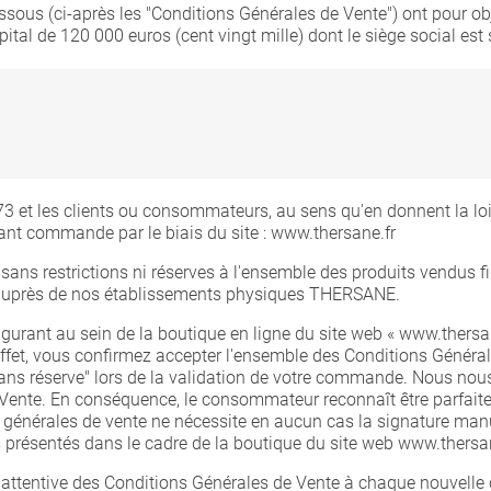
ssous (ci-après les "Conditions Générales de Vente") ont pour obj
tal de 120 000 euros (cent vingt mille) dont le siège social est 
t les clients ou consommateurs, au sens qu'en donnent la loi e
sant commande par le biais du site : www.thersane.fr
ans restrictions ni réserves à l'ensemble des produits vendus fig
t auprès de nos établissements physiques THERSANE.
gurant au sein de la boutique en ligne du site web « www.thersan
effet, vous confirmez accepter l'ensemble des Conditions Général
sans réserve" lors de la validation de votre commande. Nous nous 
Vente. En conséquence, le consommateur reconnaît être parfaite
 générales de vente ne nécessite en aucun cas la signature man
 présentés dans le cadre de la boutique du site web www.thersan
s attentive des Conditions Générales de Vente à chaque nouvelle