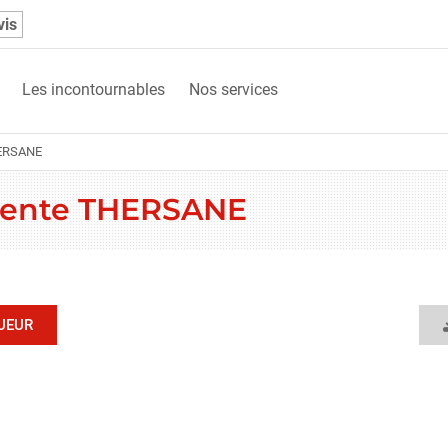
vis
Les incontournables
Nos services
HERSANE
 vente THERSANE
UEUR
N