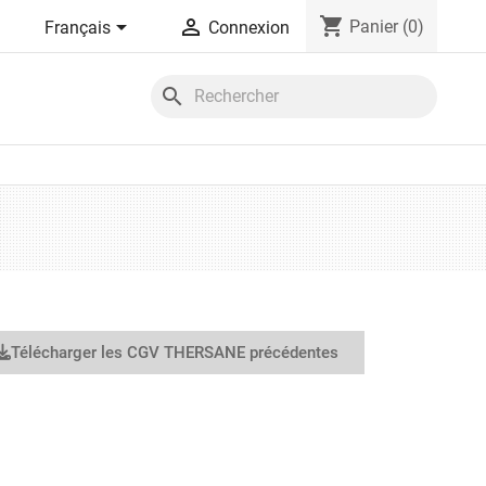
shopping_cart


Panier
(0)
Français
Connexion
search
Télécharger les CGV THERSANE précédentes