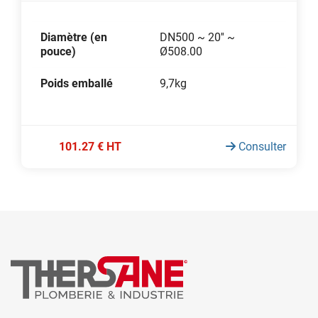
Diamètre (en
DN500 ~ 20'' ~
pouce)
Ø508.00
Poids emballé
9,7kg
101.27 € HT
Consulter