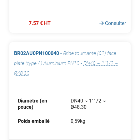
7.57 € HT
Consulter
BR02AU0PN100040
-
Bride tournante (02) face
plate (type A) Aluminium PN10
-
DN40 ~ 1''1/2 ~
Ø48.30
Diamètre (en
DN40 ~ 1''1/2 ~
pouce)
Ø48.30
Poids emballé
0,59kg