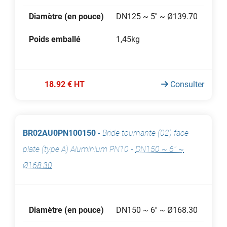
Diamètre (en pouce)
DN125 ~ 5'' ~ Ø139.70
Poids emballé
1,45kg
18.92 € HT
Consulter
BR02AU0PN100150
-
Bride tournante (02) face
plate (type A) Aluminium PN10
-
DN150 ~ 6'' ~
Ø168.30
Diamètre (en pouce)
DN150 ~ 6'' ~ Ø168.30