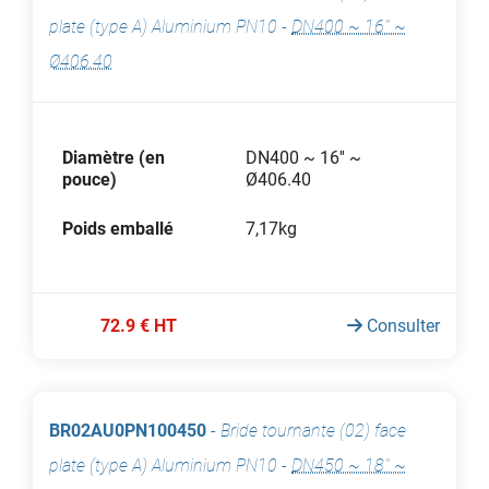
plate (type A) Aluminium PN10
-
DN400 ~ 16'' ~
Ø406.40
Diamètre (en
DN400 ~ 16'' ~
pouce)
Ø406.40
Poids emballé
7,17kg
72.9 € HT
Consulter
BR02AU0PN100450
-
Bride tournante (02) face
plate (type A) Aluminium PN10
-
DN450 ~ 18'' ~