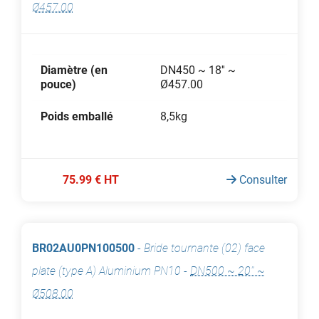
Ø457.00
Diamètre (en
DN450 ~ 18'' ~
pouce)
Ø457.00
Poids emballé
8,5kg
75.99 € HT
Consulter
BR02AU0PN100500
-
Bride tournante (02) face
plate (type A) Aluminium PN10
-
DN500 ~ 20'' ~
Ø508.00