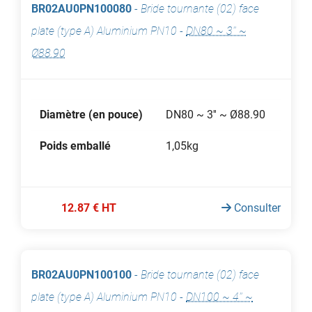
BR02AU0PN100080
-
Bride tournante (02) face
plate (type A) Aluminium PN10
-
DN80 ~ 3'' ~
Ø88.90
Diamètre (en pouce)
DN80 ~ 3'' ~ Ø88.90
Poids emballé
1,05kg
12.87 € HT
Consulter
BR02AU0PN100100
-
Bride tournante (02) face
plate (type A) Aluminium PN10
-
DN100 ~ 4'' ~