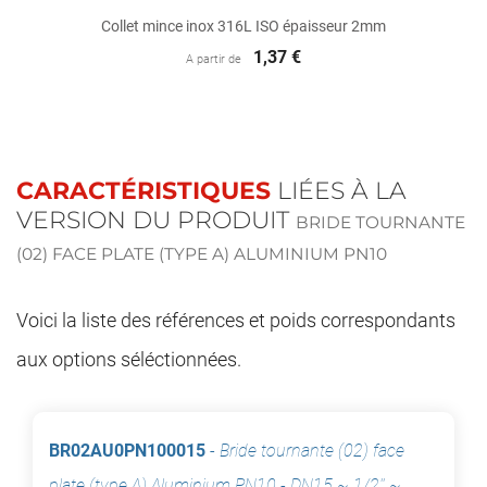
Collet mince inox 316L ISO épaisseur 2mm
1,37 €
A partir de
CARACTÉRISTIQUES
LIÉES À LA
VERSION DU PRODUIT
BRIDE TOURNANTE
(02) FACE PLATE (TYPE A) ALUMINIUM PN10
Voici la liste des références et poids correspondants
aux options séléctionnées.
BR02AU0PN100015
-
Bride tournante (02) face
plate (type A) Aluminium PN10
-
DN15 ~ 1/2'' ~