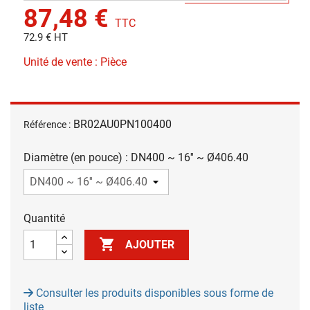
87,48 €
TTC
72.9 € HT
Unité de vente : Pièce
BR02AU0PN100400
Référence :
Diamètre (en pouce) : DN400 ~ 16'' ~ Ø406.40
Quantité

AJOUTER
Consulter les produits disponibles sous forme de
liste