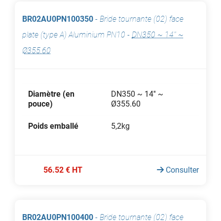
BR02AU0PN100350
-
Bride tournante (02) face
plate (type A) Aluminium PN10
-
DN350 ~ 14'' ~
Ø355.60
Diamètre (en
DN350 ~ 14'' ~
pouce)
Ø355.60
Poids emballé
5,2kg
56.52 € HT
Consulter
BR02AU0PN100400
-
Bride tournante (02) face