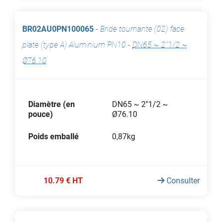
BR02AU0PN100065
-
Bride tournante (02) face
plate (type A) Aluminium PN10
-
DN65 ~ 2''1/2 ~
Ø76.10
Diamètre (en
DN65 ~ 2''1/2 ~
pouce)
Ø76.10
Poids emballé
0,87kg
10.79 € HT
Consulter