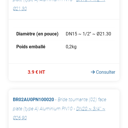
Ø21.30
Diamètre (en pouce)
DN15 ~ 1/2'' ~ Ø21.30
Poids emballé
0,2kg
3.9 € HT
Consulter
BR02AU0PN100020
-
Bride tournante (02) face
plate (type A) Aluminium PN10
-
DN20 ~ 3/4'' ~
Ø26.90