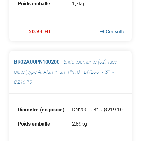
Poids emballé
1,7kg
20.9 € HT
Consulter
BR02AU0PN100200
-
Bride tournante (02) face
plate (type A) Aluminium PN10
-
DN200 ~ 8'' ~
Ø219.10
Diamètre (en pouce)
DN200 ~ 8'' ~ Ø219.10
Poids emballé
2,89kg