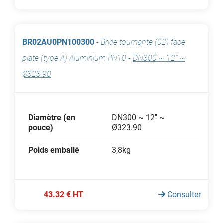
BR02AU0PN100300
-
Bride tournante (02) face
plate (type A) Aluminium PN10
-
DN300 ~ 12'' ~
Ø323.90
Diamètre (en
DN300 ~ 12'' ~
pouce)
Ø323.90
Poids emballé
3,8kg
43.32 € HT
Consulter