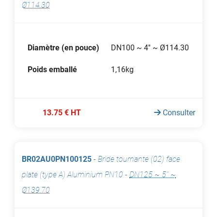
Ø114.30
Diamètre (en pouce)
DN100 ~ 4'' ~ Ø114.30
Poids emballé
1,16kg
13.75 € HT
Consulter
BR02AU0PN100125
-
Bride tournante (02) face
plate (type A) Aluminium PN10
-
DN125 ~ 5'' ~
Ø139.70