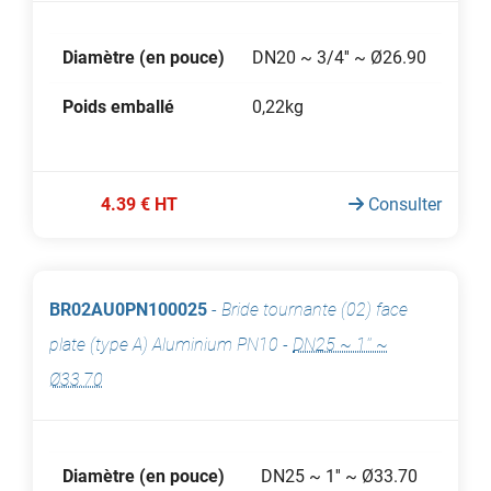
Diamètre (en pouce)
DN20 ~ 3/4'' ~ Ø26.90
Poids emballé
0,22kg
4.39 € HT
Consulter
BR02AU0PN100025
-
Bride tournante (02) face
plate (type A) Aluminium PN10
-
DN25 ~ 1'' ~
Ø33.70
Diamètre (en pouce)
DN25 ~ 1'' ~ Ø33.70