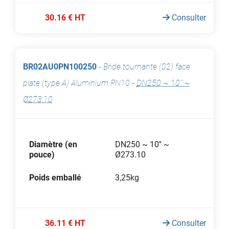
30.16 € HT
Consulter
BR02AU0PN100250
-
Bride tournante (02) face
plate (type A) Aluminium PN10
-
DN250 ~ 10'' ~
Ø273.10
Diamètre (en
DN250 ~ 10'' ~
pouce)
Ø273.10
Poids emballé
3,25kg
36.11 € HT
Consulter