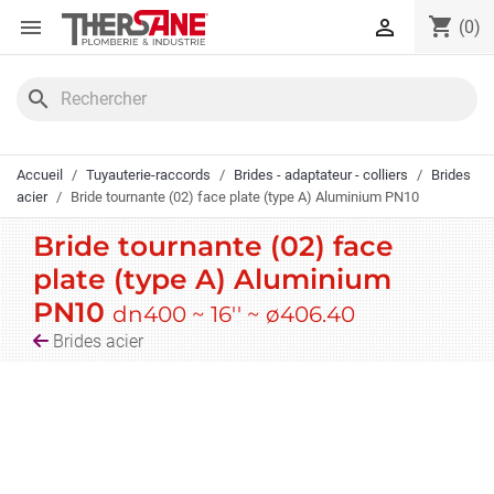
Panneau de gestion des cookies
shopping_cart


(0)
search
Accueil
Tuyauterie-raccords
Brides - adaptateur - colliers
Brides
acier
Bride tournante (02) face plate (type A) Aluminium PN10
Bride tournante (02) face
plate (type A) Aluminium
PN10
dn400 ~ 16'' ~ ø406.40
Brides acier