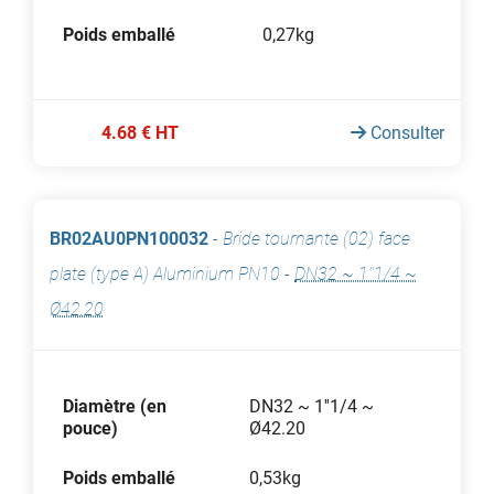
Poids emballé
0,27kg
4.68 € HT
Consulter
BR02AU0PN100032
-
Bride tournante (02) face
plate (type A) Aluminium PN10
-
DN32 ~ 1''1/4 ~
Ø42.20
Diamètre (en
DN32 ~ 1''1/4 ~
pouce)
Ø42.20
Poids emballé
0,53kg