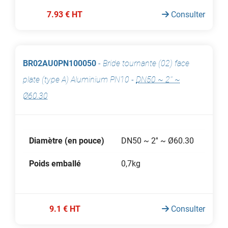
7.93 € HT
Consulter
BR02AU0PN100050
-
Bride tournante (02) face
plate (type A) Aluminium PN10
-
DN50 ~ 2'' ~
Ø60.30
Diamètre (en pouce)
DN50 ~ 2'' ~ Ø60.30
Poids emballé
0,7kg
9.1 € HT
Consulter