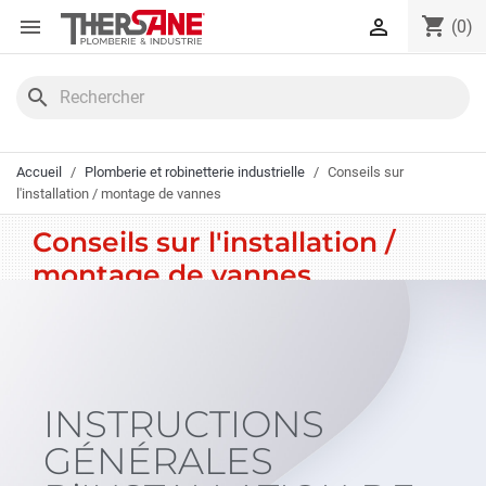
Panneau de gestion des cookies
shopping_cart


(0)
search
Accueil
Plomberie et robinetterie industrielle
Conseils sur
l'installation / montage de vannes
Conseils sur l'installation /
montage de vannes
INSTRUCTIONS
GÉNÉRALES